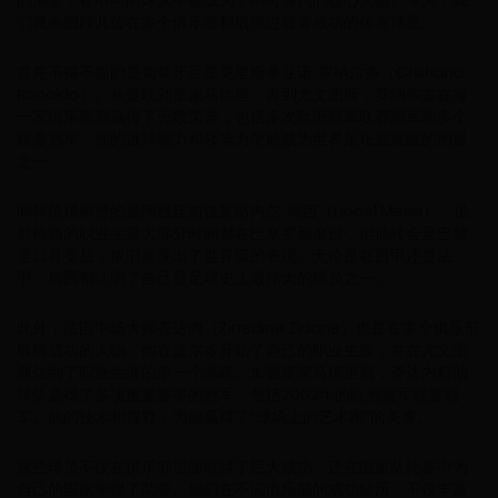
的渴望，在不同的球队中都成为了不可替代的核心人物。今天，我
们就来回顾几位在多个俱乐部都取得过显著成功的传奇球星。
首先不得不提的是葡萄牙巨星克里斯蒂亚诺·罗纳尔多（Cristiano
Ronaldo）。从曼联到皇家马德里，再到尤文图斯，罗纳尔多在每
一家俱乐部都赢得了无数荣誉，包括多次欧洲冠军联赛冠军和多个
联赛冠军。他的进球能力和领导力使他成为世界足坛最耀眼的明星
之一。
同样值得称赞的是阿根廷前锋莱昂内尔·梅西（Lionel Messi）。虽
然梅西的职业生涯大部分时间都在巴塞罗那度过，但他转会至巴黎
圣日耳曼后，依旧展现出了世界级的表现。无论是在西甲还是法
甲，梅西都证明了自己是足球史上最伟大的球员之一。
此外，法国中场大师齐达内（Zinedine Zidane）也是在多个俱乐部
取得成功的人物。他在波尔多开始了自己的职业生涯，并在尤文图
斯达到了职业生涯的第一个高峰。加盟皇家马德里后，齐达内帮助
球队赢得了多项重要赛事的冠军，包括2002年的欧洲冠军联赛冠
军。他的技术和视野，为他赢得了“球场上的艺术家”的美誉。
这些球员不仅在俱乐部层面取得了巨大成功，还在国家队比赛中为
自己的国家争得了荣誉。他们在不同俱乐部的成功经历，不仅丰富