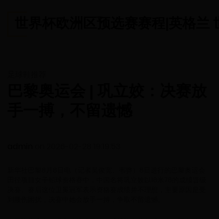
世界杯欧洲区预选赛赛程|英格兰 世界杯
足球鞋推荐
巴黎奥运会 | 巩立姣：决赛放
手一搏，不留遗憾
admin
on 2026-02-28 19:19:53
新华社巴黎8月8日电（记者吴俊宽、韦骅）8日进行的巴黎奥运会
田径项目女子铅球资格赛中，中国名将巩立姣以18米78的成绩晋级
决赛。赛后这位卫冕冠军表示资格赛成绩并不理想，主要原因是受
到腰伤困扰，决赛中她会放手一搏，争取不留遗憾。