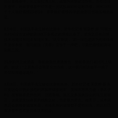
当日资格赛中，巩立姣投满三轮，成绩均未能超过19米。而在过往
大赛中，她在资格赛中经常是一次试投就轻松达标晋级。18米78对
于个人最好成绩20米58、赛季最好成绩20米的她而言也确实相差甚
远。
8月8日，中国选手巩立姣在比赛中。新华社记者 宋彦桦 摄 “可能太
长时间没在这种能容纳8万多观众的场地比赛了，进场之后有点懵，
技术感觉没有完全展现出来。”巩立姣说，“前一段也是因为伤病练得
不是很系统，我只能说（决赛）去放手一搏吧，尽量把成绩能调动
到前三投。”
35岁的巩立姣透露，赛前她突然遭遇腰伤，资格赛是打着封闭上场
的。她说：“上届奥运会我是实力在线，这一届只能说放手一搏了，
希望投得越远越好。”
8月8日，中国选手巩立姣在比赛前热身。新华社记者 宋彦桦 摄 东
京奥运会后势头强劲的两届世锦赛冠军、美国名将杰克逊（原名伊
利）在资格赛意外出局，泪洒赛场。第五次参加奥运会的巩立姣坦
言，这就是竞技体育的残酷之处，也是魅力所在。她表示，从本届
奥运会资格赛成绩来看，各路名将的成绩都不是特别高，所以自己
在决赛中也不是完全没有机会。