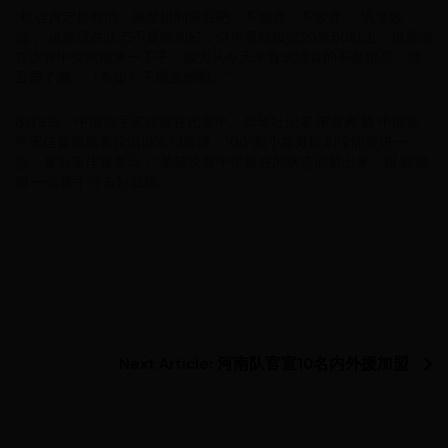
“机会肯定是有的，就是拼到最后吧，不抛弃，不放弃。”巩立姣
说，“虽然现在状态不是特别好，但毕竟我投过20米50以上，也希望
在决赛中突然能来一下子。因为从今天来看成绩真的不是很高，第
五届了嘛，（希望）不留遗憾吧。”
8月8日，中国选手宋佳媛在比赛中。新华社记者 宋彦桦 摄 中国选
手宋佳媛资格赛投出18米73晋级，“00”后小将孙悦则没能更进一
步。赛后宋佳媛表示：“希望决赛中把最好的状态调整出来，跟着‘姣
姐’一起携手冲击好成绩。”
Next Article:
河南队官宣10名内外援加盟