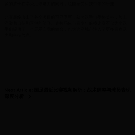
多的孩子在享受足球魅力的同时，也能感受科技带来的乐趣。
比赛最终决出了各个项目的冠亚季军，获奖选手们手捧奖杯，脸上
洋溢着自信和喜悦的笑容。克拉玛依市青少年航模比赛不仅为小选
手们提供了一个展示自我的舞台，也为这座城市注入了更多青春活
力和科技气息。
Next Article:
国足最近比赛视频解析：战术调整与球员表现
深度分析